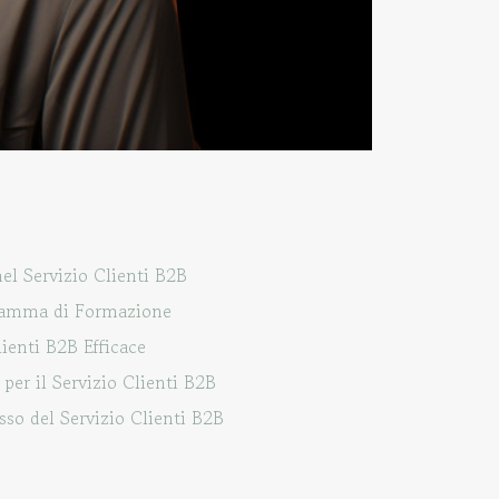
el Servizio Clienti B2B
gramma di Formazione
ienti B2B Efficace
per il Servizio Clienti B2B
sso del Servizio Clienti B2B