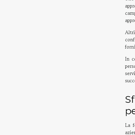
appr
camp
appr
Altr
conf
forn
In c
pers
serv
succ
Sf
pe
La f
azie