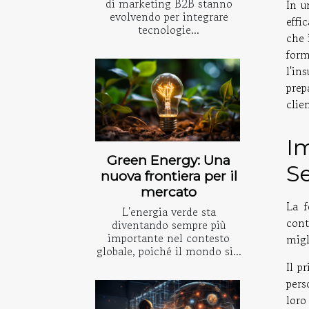
di marketing B2B stanno
In u
evolvendo per integrare
effi
tecnologie...
che 
form
l'in
prep
clie
Im
Green Energy: Una
Se
nuova frontiera per il
mercato
La f
L'energia verde sta
cont
diventando sempre più
importante nel contesto
migl
globale, poiché il mondo si...
Il p
pers
loro