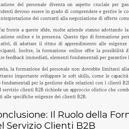
azione del personale diventa un aspetto cruciale per garan
ndenti devono essere in grado di comprendere e gestire le co
'interpretazione dei contratti alla negoziazione di offerte com
far fronte a queste sfide, molte aziende stanno adottando 
azione online e in presenza. Questo tipo di formazione perm
ativi, di adattare il ritmo di apprendimento alle esigenze i
ecipanti. Inoltre, la formazione online offre la possibilità
ire feedback immediati, elementi fondamentali per garantire l
avia, la formazione del personale non dovrebbe limitarsi all
ettanto importante sviluppare le soft skills, come le capaci
 fondamentali per la gestione delle relazioni con i clienti B2
il servizio clienti B2B richiede un approccio olistico che comb
ti alle specifiche esigenze dei clienti B2B.
nclusione: Il Ruolo della Fo
l Servizio Clienti B2B