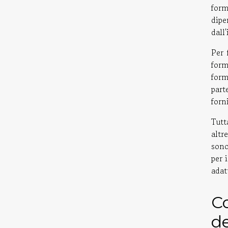
form
dipe
dall
Per 
form
form
part
forn
Tutt
altr
sono
per 
adat
Co
de