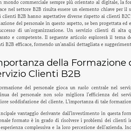
n mondo commerciale sempre più orientato al digitale, la for
cace nel settore B2B risulta essere un elemento chiave per il 
i clienti B2B hanno aspettative diverse rispetto ai clienti B2C
azione del personale in questo aspetto, se ben progettata ed es
successo di un'organizzazione. Un servizio clienti di alta
arato e competente. Il seguente articolo esplorerà il tema d
nti B2B efficace, fornendo un'analisi dettagliata e suggerimenti
portanza della Formazione d
rvizio Clienti B2B
ormazione del personale gioca un ruolo centrale nel serv
inua del personale non solo migliora l'efficienza del ser
iore soddisfazione del cliente. L'importanza di tale formazio
rincipale vantaggio derivante dall'investimento in questa forma
onale formato è in grado di risolvere i problemi dei clienti
 esperienza complessiva e la loro percezione dell'azienda. I