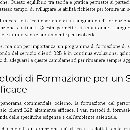
iche. Questo equilibrio tra teoria e pratica permette ai partec
 stesso tempo, di sviluppare le abilità richieste per fornire un se
ltra caratteristica importante di un programma di formazion
tazione continua. Questa permette di monitorare i progress
ne e di intervenire prontamente per risolverle.
ne, ma non per importanza, un programma di formazione di suc
ondo del servizio clienti B2B è in continua evoluzione, qui
o di adeguarsi a queste cambiamenti per rimanere sempre aggi
todi di Formazione per un S
ficace
panorama commerciale odierno, la formazione del person
izio clienti B2B altamente efficace. I vari metodi di formaz
nda delle specifiche esigenze e dell'ambiente aziendale.
dei metodi di formazione più efficaci e adottati dalle a