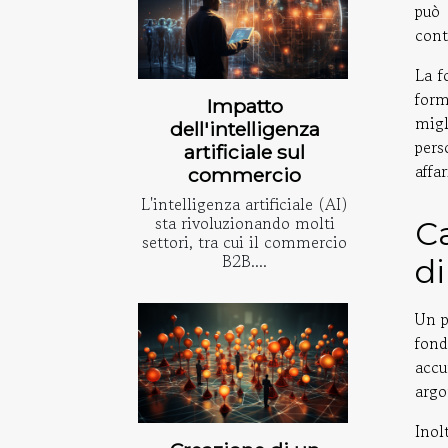
può 
cont
La f
form
Impatto
migl
dell'intelligenza
pers
artificiale sul
affar
commercio
L'intelligenza artificiale (AI)
sta rivoluzionando molti
C
settori, tra cui il commercio
B2B....
d
Un p
fond
accu
argo
Inol