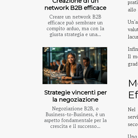
Creazione di un
prat
network B2B efficace
allo
Creare un network B2B
Un'a
efficace può sembrare un
compito arduo, ma con la
valu
giusta strategia e una...
lacu
Infi
Il m
grad
Me
Strategie vincenti per
Ef
la negoziazione
Negoziazione B2B, o
Nel 
Business-to-Business, è un
serv
aspetto fondamentale per la
seco
crescita e il successo...
Uno 